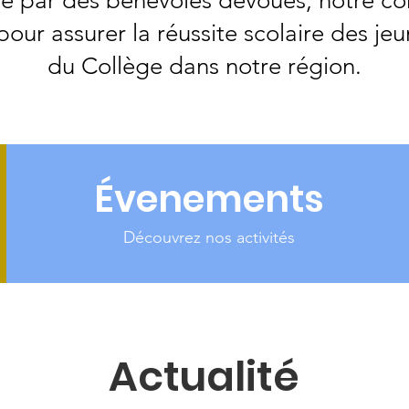
par des bénévoles dévoués, notre con
 pour assurer la réussite scolaire des j
du Collège dans notre région.
Évenements
Découvrez nos activités
Actualité