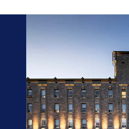
et gé
 d’un ap
de 
t
Lire plus