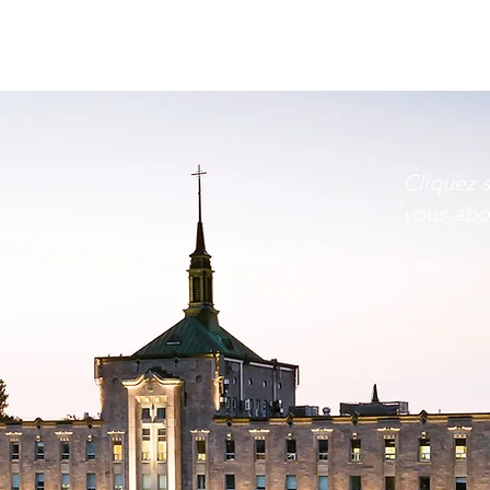
e financement
Programme d'aide financière
Actualité
Cliquez s
vous abo