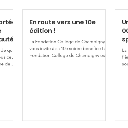
ortée
En route vers une 10e
U
e
édition !
0
auté
s
La Fondation Collège de Champigny
vous invite à sa 10e soirée bénéfice La
ude que
La
Fondation Collège de Champigny est
ous ceux
fiè
fière de vous convier à sa 10e soirée
ire de
so
bénéfice , qui se tiendra le 1er avril 2026
il dernier
gy
. Cette édition s’annonce vibrante et
 à
pro
festive , et se déroulera sous la
 nos
dé
présidence d’honneur de Monsieur
x de nos
no
Dany Rochette , président-directeur
rquant
lum
général de Rochette Excavation . Cet
rits et a
fin
événement phare de la Fondation
 après
mo
promet une soirée mémorable où se
ises
dé
rencontreront convivialité, gastronomie
appel,
spo