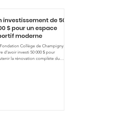
n investissement de 50
00 $ pour un espace
portif moderne
 Fondation Collège de Champigny est
re d’avoir investi 50 000 $ pour
utenir la rénovation complète du
mnase du Collège de Champigny , un
jet maintenant entièrement réalisé et
jà en usage par les élèves. Ce
uveau gymnase est désormais
ineux, fonctionnel, sécuritaire et à la
e pointe , offrant aux jeunes un cadre
tivant pour bouger, apprendre et se
passer . Plus qu’un simple lieu de
rt, il est devenu un véritable espace