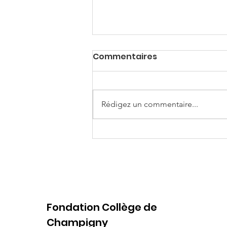
Commentaires
Rédigez un commentaire...
Une soirée record portée
par la générosité de
toute une communauté
Fondation Collège de
Champigny