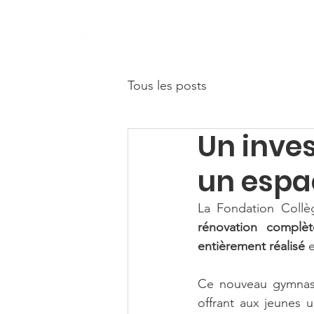
Accueil
Activités d
Tous les posts
Un inve
un espa
La Fondation Collèg
rénovation compl
entièrement réalisé
 
Ce nouveau gymnas
offrant aux jeunes 