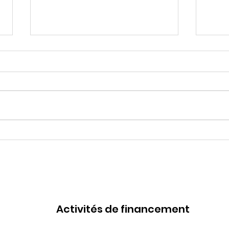
En route vers une 10e
Plus
édition !
coc
!
Activités de financement