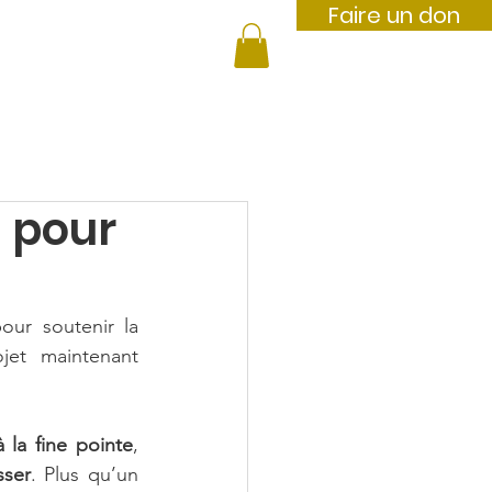
Faire un don
À propos
Plus
$ pour
 pour soutenir la 
, un projet maintenant 
à la fine pointe
, 
sser
. Plus qu’un 