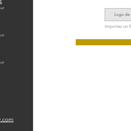
$
sur
Logo de 
sur
sur
Pour le paiement, v
Interac à la 
fondationcdc@c
faire parv
1400 route de
y.com
(Québ