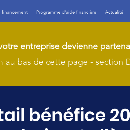
e financement
Programme d'aide financière
Actualité
votre entreprise devienne partena
on au bas de cette page - section 
ail bénéfice 2