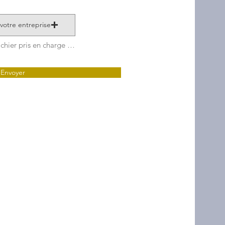
votre entreprise
Importez un fichier pris en charge (max. 15 Mo)
Envoyer
euillez faire un transfert
Fondation à l'adresse
ollegedechampigny.com
ou
enir un chèque au
 l'Aéroport, Québec
ec) G2G 1G6