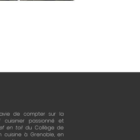
avie de compter sur la
f cuisinier passionné et
ef en toi!
du Collège de
 cuisine à Grenoble, en