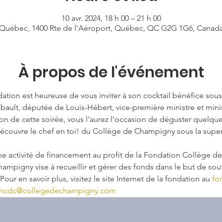
10 avr. 2024, 18 h 00 – 21 h 00
Québec, 1400 Rte de l'Aéroport, Québec, QC G2G 1G6, Canad
À propos de l'événement
dation est heureuse de vous inviter à son cocktail bénéfice sou
lt, députée de Louis-Hébert, vice-première ministre et minist
ion de cette soirée, vous l'aurez l'occasion de déguster quelq
couvre le chef en toi! du Collège de Champigny sous la super
ne activité de financement au profit de la Fondation Collège 
mpigny vise à recueillir et gérer des fonds dans le but de sout
r en savoir plus, visitez le site Internet de la fondation au 
fo
oncdc@collegedechampigny.com