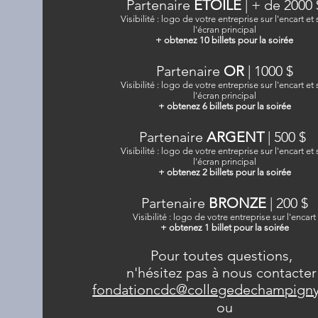
Par
tenaire
ÉTOILE
| + de 2
000 
Visibilité : logo de votre entreprise sur l'encart et 
l'écran
principal
+ obtenez 10 billets pour la soirée
Par
tenaire
OR
|
1000 $
Visibilité : logo de votre entreprise sur l'encart et 
l'écran
principal
+ obtenez 6 billets pour la soirée
Partenaire
ARGENT
|
5
00 $
Visibilité : logo de votre entreprise sur l'encart et 
l'écran principal
+ obtenez 2 billets pour la soirée
Partenaire
BRONZE
|
2
00 $
Visibilité : logo de votre entreprise sur l'encart
+ obtenez 1 billet pour la soirée
Pour toutes questions,
n'hésitez pas à nous contacter
fondationcdc@collegedechampign
ou