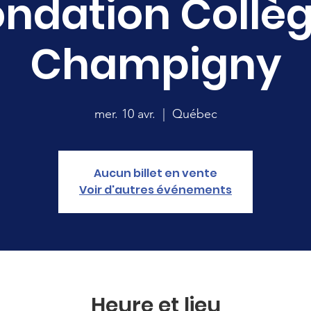
ondation Collè
Champigny
mer. 10 avr.
  |  
Québec
Aucun billet en vente
Voir d'autres événements
Heure et lieu