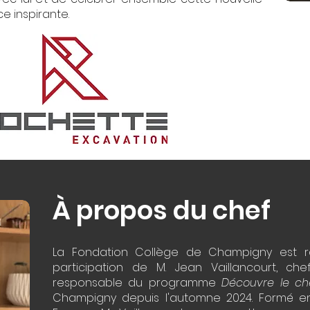
e inspirante.
À propos du chef
La Fondation Collège de Champigny est r
participation de M. Jean Vaillancourt, che
responsable du programme
Découvre le ch
Champigny depuis l'automne 2024. Formé en