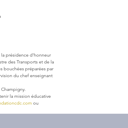
a
s la présidence d'honneur 
re des Transports et de la 
ues bouchées préparées par 
vision du chef enseignant 
de Champigny.
enir la mission éducative 
ndationcdc.com
 ou 